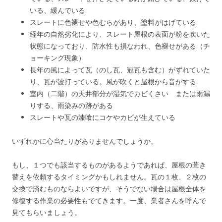
いる、緩んでいる
スレートに色褪せや色むらがあり、塗料がはげている
経年の自然劣化により、スレート屋根の表面が粉を吹いた
状態になっており、防水性も損なわれ、色褪せがある（チ
ョーキング現象）
長年の風によって瓦（のし瓦、冠瓦も含む）がずれていた
り、瓦が波打っている。風が吹くと屋根から音がする
室内（二階）の天井部分が湿気でカビくさい または雨漏
りする、雨染みの跡がある
スレートや瓦の漆喰にコケやカビが生えている
いずれかに心当たりがありませんでしょうか。
もし、１つでも該当するものがあるようであれば、屋根の葺き
替えを依頼するタイミングかもしれません。瓦の１枚、２枚の
交換で済むものならよいですが、そうでない場合は屋根全体を
修復する作業の必要性もでてきます。一度、業者さんを呼んで
見てもらいましょう。